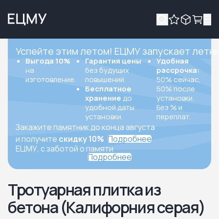
Успейте этим летом! ЕЦМУ запускает летн
Выгода 10%
Гарантия цены
Удобная
на
без будущих
рассрочка:
изготовление.
повышений.
50% сейчас,
Бесплатное
50% после
хранение
до
установки.
удобной даты
Без % и
установки.
переплат.
Закажите памятник до конца августа
и получите
скидку 10%
Подробнее
ЕЦМУ, с заботой о памяти
Подробнее
Тротуарная плитка из
бетона (Калифорния серая)