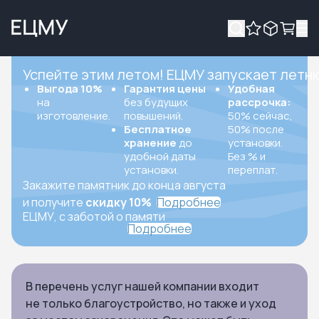
Успейте этим летом! ЕЦМУ запускает летн
Выгода 10%
Гарантия цены
Удобная
на
без будущих
рассрочка:
изготовление.
повышений.
50% сейчас,
Бесплатное
50% после
хранение
до
установки.
удобной даты
Без % и
установки.
переплат.
Закажите памятник до конца августа
и получите
скидку 10%
Подробнее
ЕЦМУ, с заботой о памяти
Подробнее
В перечень услуг нашей компании входит
не только благоустройство, но также и уход