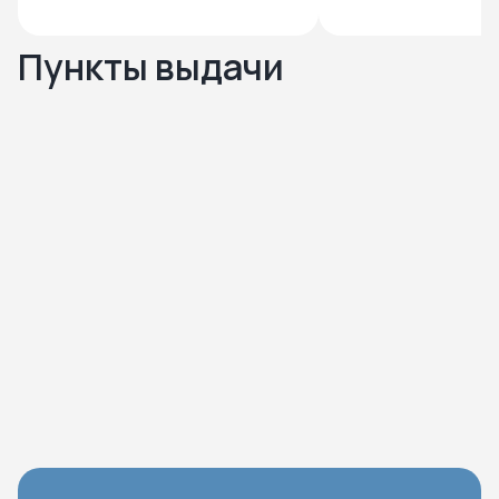
Пункты выдачи
Нажмите чтобы посмотреть карту
Чтобы закрыть карту – кликните в любую точку на карте