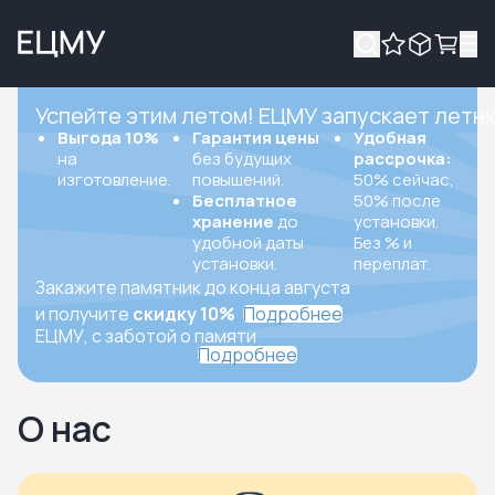
Успейте этим летом! ЕЦМУ запускает летн
Выгода 10%
Гарантия цены
Удобная
на
без будущих
рассрочка:
изготовление.
повышений.
50% сейчас,
Бесплатное
50% после
хранение
до
установки.
удобной даты
Без % и
установки.
переплат.
Закажите памятник до конца августа
и получите
скидку 10%
Подробнее
ЕЦМУ, с заботой о памяти
Подробнее
О нас