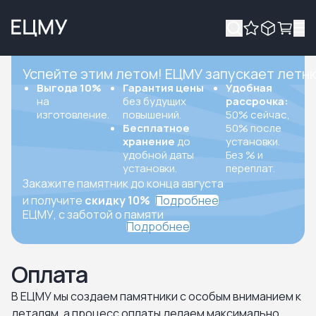
Успейте этим летом! ЕЦМУ запускает летн
Выгода 10%
Гарантия цены
Удобная
на
без будущих
рассрочка:
изготовление.
повышений.
50% сейчас,
Бесплатное
50% после
хранение
до
установки.
удобной даты
Без % и
установки.
переплат.
Закажите памятник до конца августа
и получите
скидку 10%
Подробнее
ЕЦМУ, с заботой о памяти
Подробнее
Оплата
В ЕЦМУ мы создаем памятники с особым вниманием к
деталям, а процесс оплаты делаем максимально