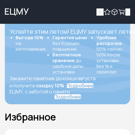
Успейте этим летом! ЕЦМУ запускает летн
Выгода 10%
Гарантия цены
Удобная
на
без будущих
рассрочка:
изготовление.
повышений.
50% сейчас,
Бесплатное
50% после
хранение
до
установки.
удобной даты
Без % и
установки.
переплат.
Закажите памятник до конца августа
и получите
скидку 10%
Подробнее
ЕЦМУ, с заботой о памяти
Подробнее
Избранное