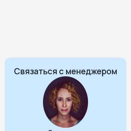
Богородский. Ногинское городское
кладбище
Богородский. Ногинское городское
кладбище № 2
Богородский. Обуховское кладбище
Воскресенск. Воскресенское кладбище
Связаться с менеджером
Дзержинский. Томилинское кладбище
Дмитров. Красная горка
Дмитров. Некрасовское кладбище
Долгопрудный. Шереметьевское кладбище