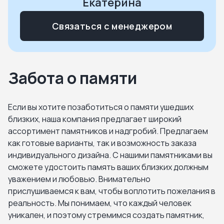
Екатерина
Домодедово. Востряковское кладбище
Связаться с менеджером
Домодедово. Домодедовское городское
кладбище
Забота о памяти
Домодедово. Жеребятьевское кладбище
Домодедово. Заболотьевское кладбище
Если вы хотите позаботиться о памяти ушедших
близких, наша компания предлагает широкий
Домодедово. Заборьевское кладбище
ассортимент памятников и надгробий. Предлагаем
как готовые варианты, так и возможность заказа
индивидуального дизайна. С нашими памятниками вы
Домодедово. кладбище Куприяниха
сможете удостоить память ваших близких должным
уважением и любовью. Внимательно
Домодедово. Колычёвское кладбище
прислушиваемся к вам, чтобы воплотить пожелания в
реальность. Мы понимаем, что каждый человек
Домодедово. Меткинское кладбище
уникален, и поэтому стремимся создать памятник,