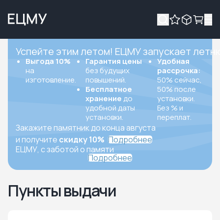
Успейте этим летом! ЕЦМУ запускает летн
Выгода 10%
Гарантия цены
Удобная
на
без будущих
рассрочка:
изготовление.
повышений.
50% сейчас,
Бесплатное
50% после
хранение
до
установки.
удобной даты
Без % и
установки.
переплат.
Закажите памятник до конца августа
и получите
скидку 10%
Подробнее
ЕЦМУ, с заботой о памяти
Подробнее
Пункты выдачи