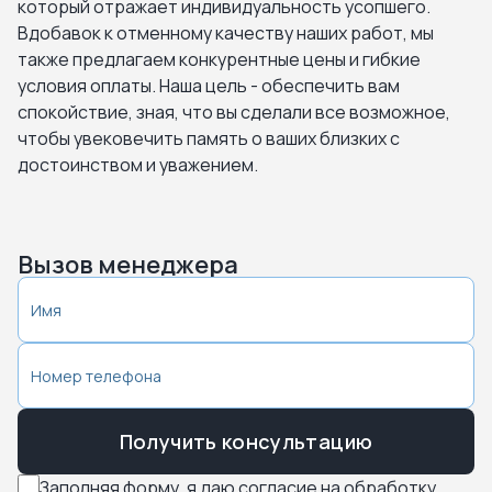
который отражает индивидуальность усопшего.
Домодедово. Новое-Ямское кладбище
Вдобавок к отменному качеству наших работ, мы
также предлагаем конкурентные цены и гибкие
Егорьевск. Новое Егорьевское
условия оплаты. Наша цель - обеспечить вам
спокойствие, зная, что вы сделали все возможное,
чтобы увековечить память о ваших близких с
Истра. Аносинское кладбище
достоинством и уважением.
Истра. Дарна
Истра. Новое городское кладбище
Вызов менеджера
Истра. Садки
Кашира. Аладьинское кладбище
Кашира. Кладбище Тарасково
Получить консультацию
Заполняя форму, я даю согласие на обработку
Кашира. Кладбище Тарасково Новое