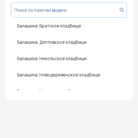
Балашиха. Братское кладбище
Балашиха. Дятловское кладбище
Балашиха. Никольское кладбище
Балашиха. Новодеревенское кладбище
Балашиха. Новское кладбище
Нажмите чтобы посмотреть карту
Чтобы закрыть карту – кликните в любую точку на карте
Балашиха. Пуршевское кладбище
Балашиха. Фенинское кладбище