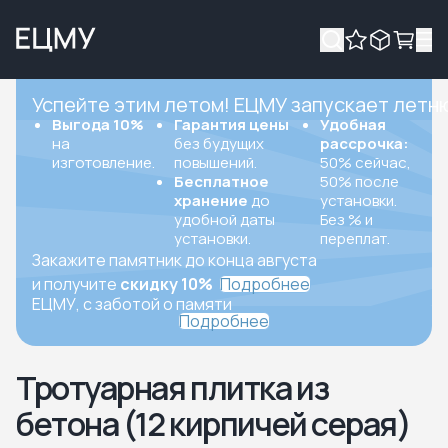
Успейте этим летом! ЕЦМУ запускает летн
Выгода 10%
Гарантия цены
Удобная
на
без будущих
рассрочка:
изготовление.
повышений.
50% сейчас,
Бесплатное
50% после
хранение
до
установки.
удобной даты
Без % и
установки.
переплат.
Закажите памятник до конца августа
и получите
скидку 10%
Подробнее
ЕЦМУ, с заботой о памяти
Подробнее
Тротуарная плитка из
бетона (12 кирпичей серая)