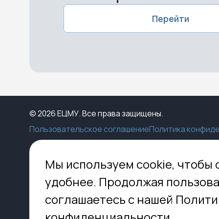
Перейти
© 2026 ЕЦМУ. Все права защищены.
Пользовательское соглашение
Политика конфид
Каталог
Конструктор
Пункты выдачи
Ко
Мы используем cookie, чтобы 
Услуги
О нас
Доставка
МО,
удобнее. Продолжая пользова
8 
Блог
Оплата
соглашаетесь с нашей Полити
Помощь
Установка
inf
Контакты
Гид по кладбищам
конфиденциальности