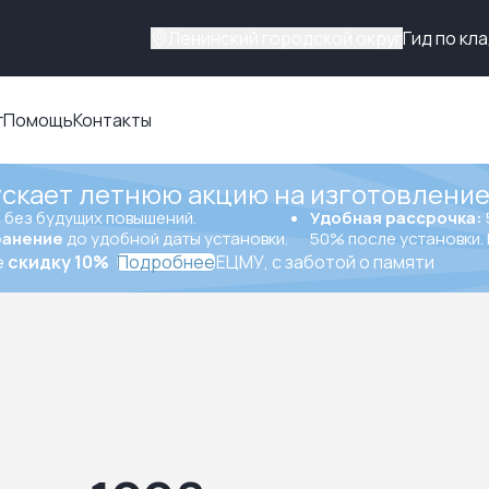
Ленинский городской округ
Гид по кл
г
Помощь
Контакты
ускает летнюю акцию на изготовление
ы
без будущих повышений.
Удобная рассрочка:
ранение
до удобной даты установки.
50% после установки. 
е
скидку 10%
Подробнее
ЕЦМУ, с заботой о памяти