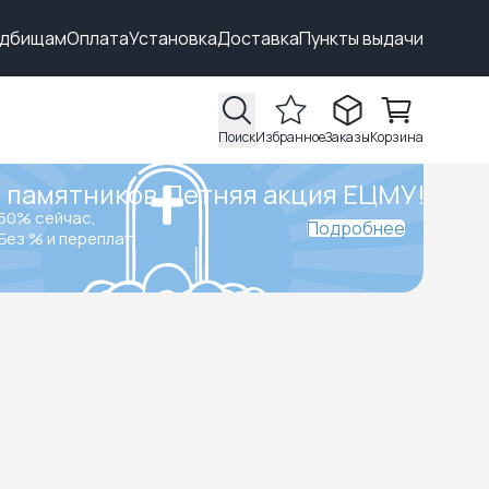
адбищам
Оплата
Установка
Доставка
Пункты выдачи
Поиск
Избранное
Заказы
Корзина
 памятников.
Летняя акция ЕЦМУ!
50% сейчас,
Подробнее
Без % и переплат.