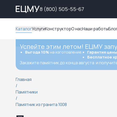
8 (800) 505-55-67
Каталог
Услуги
Конструктор
О нас
Наши работы
Бло
Успейте этим летом! ЕЦМУ зап
Выгода 10%
на изготовление.
Гарантия цен
Бесплатное х
Закажите памятник до конца августа
и получит
Главная
/
Памятники
/
Памятник из гранита 1008