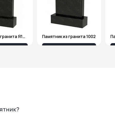
Памятник из гранита Я1806
Памятник из гранита 1002
175 ₽
18 676 ₽
мятник?