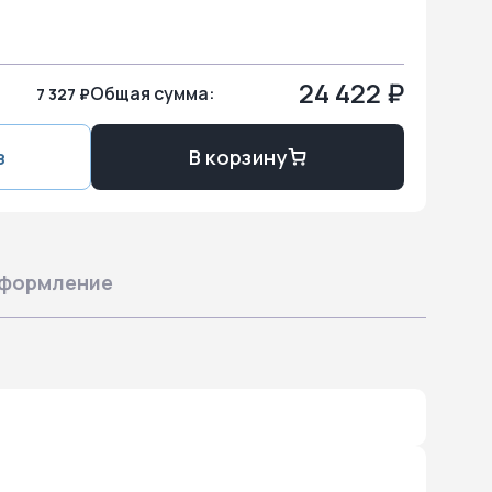
24 422 ₽
Общая сумма:
7 327 ₽
з
В корзину
формление