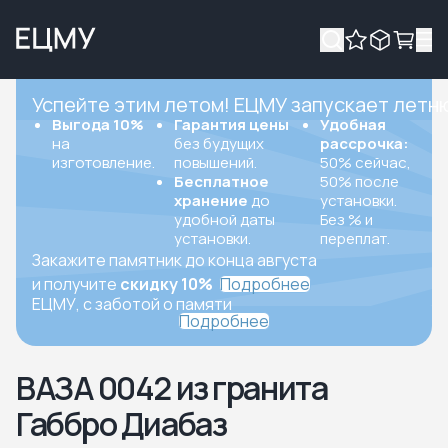
Успейте этим летом! ЕЦМУ запускает летн
Выгода 10%
Гарантия цены
Удобная
на
без будущих
рассрочка:
изготовление.
повышений.
50% сейчас,
Бесплатное
50% после
хранение
до
установки.
удобной даты
Без % и
установки.
переплат.
Закажите памятник до конца августа
и получите
скидку 10%
Подробнее
ЕЦМУ, с заботой о памяти
Подробнее
ВАЗА 0042 из гранита
Габбро Диабаз