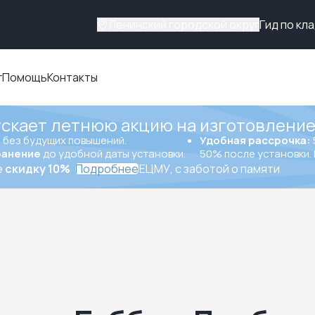
Ленинский городской округ
Гид по кл
г
Помощь
Контакты
ускает летнюю акцию на изготовление
ы
без будущих повышений.
Удобная рассрочка:
ранение
до удобной даты установки.
50% после установки. 
е
скидку 10%
Подробнее
ЕЦМУ, с заботой о памяти