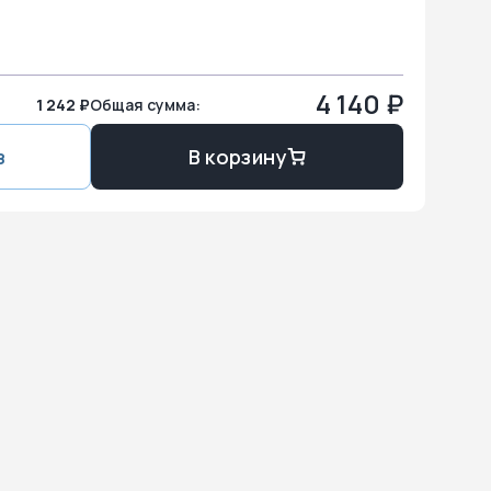
4 140
₽
1 242 ₽
Общая сумма:
з
В корзину