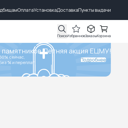
адбищам
Оплата
Установка
Доставка
Пункты выдачи
Поиск
Избранное
Заказы
Корзина
 памятников.
Летняя акция ЕЦМУ!
50% сейчас,
Подробнее
Без % и переплат.