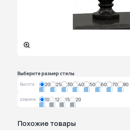
Выберите размер стелы
Высота
20
25
30
40
50
60
70
80
Ширина
10
12
15
20
Похожие товары