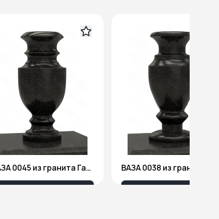
ВАЗА 0045 из гранита Габбро Диабаз
ВАЗА 0038 из грани
4 140 ₽
4 140 ₽