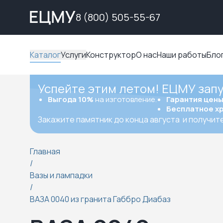
8 (800) 505-55-67
Каталог
Услуги
Конструктор
О нас
Наши работы
Бло
Успейте этим летом! ЕЦМУ зап
Выгода 10%
на изготовление.
Гарантия цен
Бесплатное х
Закажите памятник до конца августа
и получит
Главная
/
Вазы и лампадки
/
ВАЗА 0040 из гранита Габбро Диабаз